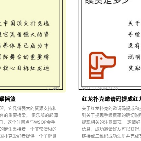
991
2025-11-08 06:26:33
耀摇篮
红龙扑克邀请码提成红
盟，它凭借强大的资源支持和
关于红龙扑克的邀请码提成和
台的重要桥梁。 俱乐部的起源
到关于提现手续费率的确切说
6日，这个时间点与WSOP金手
提现相关的注意事项。 邀请好
的诞生秉持着一个非常清晰的
信息，成功邀请好友可以获得以
国扑克爱好者提供一个了解世
链接或二维码成功注册并完成