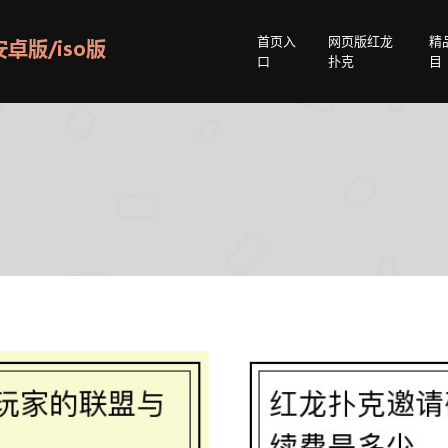
首页入
网页版红龙
精
口
扑克
目