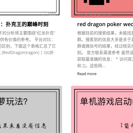
1088
2025-10-24 06:26:20
奇：扑克王的巅峰时刻
red dragon poker we
下的分析将主要围绕“红龙扑克”
根据目前的搜索结果，未能找到公开
提供有价值的参考。 平台对比：
群。搜索到的信息大多是关于
两者的区别，下面这个表格汇总了它
群或微信号的结果，经过核实
Dragon)ragon) | GG扑
别。 官方联系渠道参考 虽
获取最准确的信息： * 访问官
和 []。这些网...
Read more