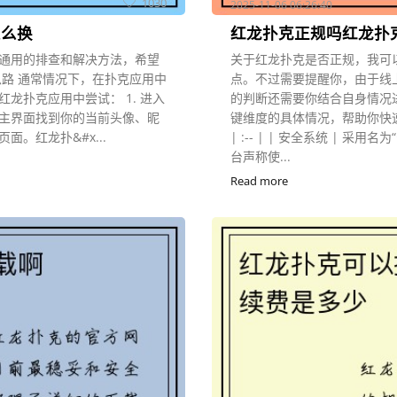
1030
2025-11-06 06:26:40
怎么换
红龙扑克正规吗红龙扑
通用的排查和解决方法，希望
关于红龙扑克是否正规，我可
路 通常情况下，在扑克应用中
点。不过需要提醒你，由于线
龙扑克应用中尝试： 1. 进入
的判断还需要你结合自身情况
主界面找到你的当前头像、昵
键维度的具体情况，帮助你快速了解
面。红龙扑&#x...
| :-- | | 安全系统 | 
台声称使...
Read more