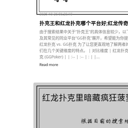
2025-10-26 06:26:10
扑克王和红龙扑克哪个平台好;红龙传
由于搜索结果中关于“扑克王”的具体信息较少，以
及其常见的同业平台“GG扑克”展开，希望能为你
红龙扑克 vs. GG扑克 为了让您更直观地了解
们在几个关键维度的特点。 | 对比维度 | 红龙扑克 (Red
克 (GGPoker) | | :-- | :-- | : | |...
Read more