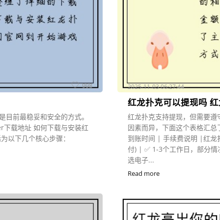
998
2025-11-03 06:27:44
红龙扑克可以提现吗 
是目前最稳妥和安全的方式。
红龙扑克支持提现，但需要遵
r下载地址 如何下载与安装红
因素而异，下面这个表格汇总了
括为以下几个核心步骤：
到账时间 | 手续费说明 |红龙扑克 |
付) | ✅ 1-3个工作日，部
选电子...
Read more