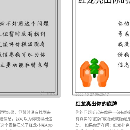
1016
2025-10-27 06:26:17
红龙亮出你的底牌
了搜索结果，但暂时没有找到来
你的问题听起来像是一句有趣的
道信息，我可以为你梳理出这
有真实的“底牌”或隐藏或隐
面这个表格汇总了红龙扑克App
助。 如果你是在问：红龙扑克