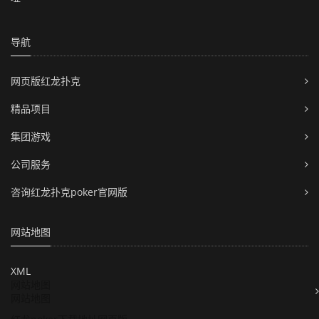
导航
网页版红龙扑克
精品项目
集团游戏
公司服务
咨询红龙扑克poker官网版
网站地图
XML
网站地图
网站地图