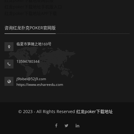
红龙poker下载地址网页版
红龙poker下载地址手机版入口
红龙poker下载地址APP下载
咨询红龙扑克POKER官网版
临夏市笋赌之地169号
13594780344
j9bibei@52j9.com
https://www.eshareedu.com
© 2023 - All Rights Reserved
红龙poker下载地址