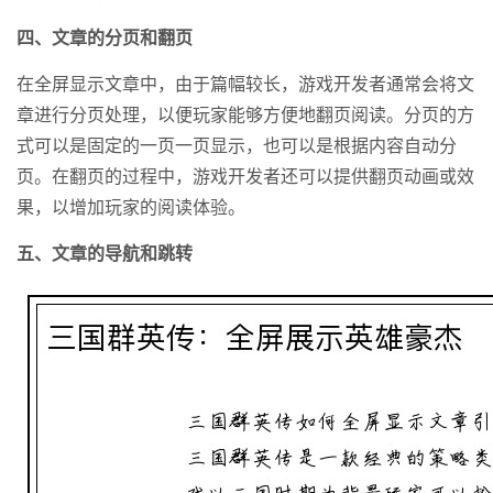
四、文章的分页和翻页
在全屏显示文章中，由于篇幅较长，游戏开发者通常会将文
章进行分页处理，以便玩家能够方便地翻页阅读。分页的方
式可以是固定的一页一页显示，也可以是根据内容自动分
页。在翻页的过程中，游戏开发者还可以提供翻页动画或效
果，以增加玩家的阅读体验。
五、文章的导航和跳转