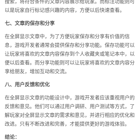
搜索，将符合条件的文章内容展示给玩家。而标注功能则可
以是玩家自行标记感兴趣的内容，方便以后快速查看。
七、文章的保存和分享
在全屏显示文章中，为了方便玩家保存和分享有价值的信
息，游戏开发者通常会提供保存和分享功能。保存功能可以
让玩家将喜欢的文章内容保存到个人收藏夹或笔记本中，以
便以后查看。而分享功能则可以让玩家将喜欢的文章内容分
享给朋友，增加互动和交流。
八、用户反馈和优化
在全屏显示文章的功能设计中，游戏开发者应该重视用户的
反馈和意见。他们可以通过用户调研、用户测试等方式，了
解玩家对全屏显示文章的需求和意见，并进行相应的优化和
改进。只有不断改进和完善，才能提供更好的游戏体验。
结论：