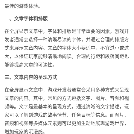
最佳的游戏体验。
二、文章字体和排版
在全屏显示文章中，字体和排版是非常重要的因素。游戏开
发者通常会选择一种清晰易读的字体，并通过合理的排版方
式来展示文章内容。文章的字体大小要适中，不宜过小或过
大，以保证玩家能够清晰地阅读。合理的行距和段落间距也
能够提高文章的可读性。
三、文章内容的呈现方式
在全屏显示文章中，游戏开发者通常会采用多种方式来呈现
文章的内容。其中，常见的方式包括文字、图片、音频和视
频等。文字是最基本的呈现方式，通过清晰的文字描述，玩
家可以了解到游戏的故事情节、任务目标等信息。而图片、
音频和视频等多媒体元素则可以更加生动地展现游戏世界，
增加玩家的沉浸感。