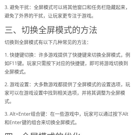
3. 避免干扰：全屏模式可以将其他窗口和任务栏隐藏起来，
避免了外界的干扰，让玩家更专注于游戏。
三、切换全屏模式的方法
切换到全屏模式有以下几种常见的方法：
1. 快捷键切换：许多游戏提供了快捷键来切换全屏模式，例
如F11键。玩家只需按下对应的快捷键，即可将游戏切换到
全屏模式。
2. 游戏设置：大多数游戏都提供了全屏模式的设置选项，玩
家可以在游戏设置中找到相关选项，并将其调整为全屏模
式。
3. Alt+Enter组合键：在一些游戏中，玩家可以通过按下Alt
和Enter键的组合来切换全屏模式。