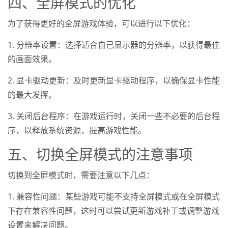
四、全屏模式的优化
为了获得更好的全屏游戏体验，可以进行以下优化：
1. 分辨率设置：选择适合自己显示器的分辨率，以获得最佳
的画面效果。
2. 显卡驱动更新：及时更新显卡驱动程序，以确保显卡性能
的最大发挥。
3. 关闭后台程序：在游戏运行时，关闭一些不必要的后台程
序，以释放系统资源，提高游戏性能。
五、切换全屏模式的注意事项
切换到全屏模式时，需要注意以下几点：
1. 兼容性问题：某些游戏可能不支持全屏模式或在全屏模式
下存在兼容性问题，这时可以尝试更新游戏补丁或调整游戏
设置来解决问题。