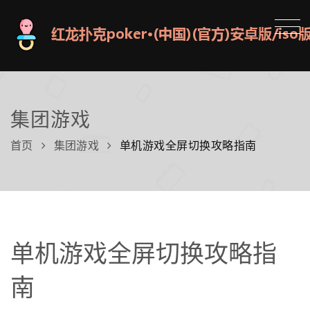
集团游戏
首页
集团游戏
单机游戏全屏切换攻略指南
单机游戏全屏切换攻略指
南