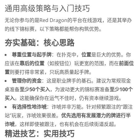
通用高级策略与入门技巧
无论你参与的是Red Dragon的平台在线游戏，还是其举办
的线下锦标赛，以下策略都能帮你构筑优势。
夯实基础：核心思路
尊重位置与起手牌
：在扑克中，
位置
是巨大的优势。你
应该在
靠后的位置
（如按钮位）玩更宽的范围，而在
前面位
置
则要打得非常紧，只玩高质量起手牌。
管理你的资金
：这是职业牌手的基石。建议为常规现金
桌准备
至少50个买入
，为波动更大的锦标赛准备
至少100个
买入
。这能确保你在运气不佳时，仍有资本继续游戏。
有选择性地诈唬
：诈唬并非万能。针对频繁跟注的“跟注
站”玩家，诈唬效果很差。
优先选用有发展潜力的牌进行半
诈唬
，这样即使被跟注，也有机会在后续街道反超。
精进技艺：实用技巧