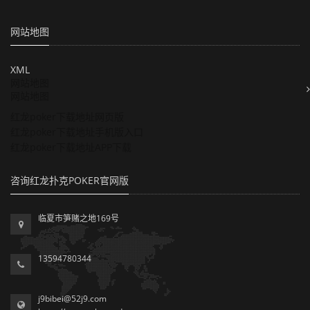
网站地图
XML
网站地图
网站地图
红龙poker下载地址网页版
红龙poker下载地址手机版入口
红龙poker下载地址APP下载
咨询红龙扑克POKER官网版
临夏市笋赌之地169号
13594780344
j9bibei@52j9.com