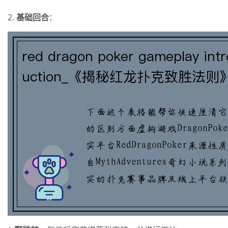
2.
基础回合
：